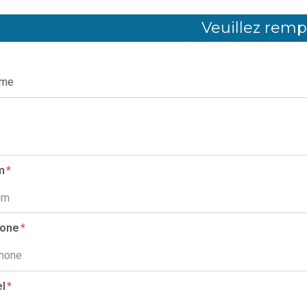
Veuillez rempl
om
hone
el