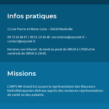
Infos pratiques
12 rue Pierre et Marie Curie – 54320 Maxéville
09 72 62 68 87 / 06 51 10 36 48 secretariat@urpsmk.fr –
contact@urpsmk.fr
Horaires secrétariat : du lundi au jeudi de 08h30 à 17h00 et le
vendredi de 08h00 à 15h45.
Missions
L’URPS MK Grand Est assure la représentation des Masseurs-
Kinésithérapeutes libéraux auprès des instances représentatives
de santé ou des patients.