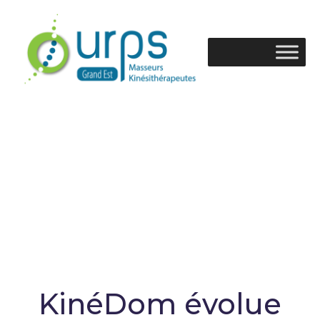
KinéDom
KinéDom évolue