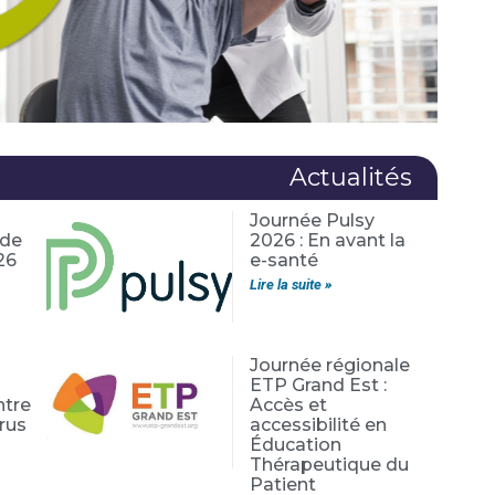
Actualités
Journée Pulsy
 de
2026 : En avant la
26
e-santé
Lire la suite »
Journée régionale
:
ETP Grand Est :
ntre
Accès et
rus
accessibilité en
Éducation
Thérapeutique du
Patient