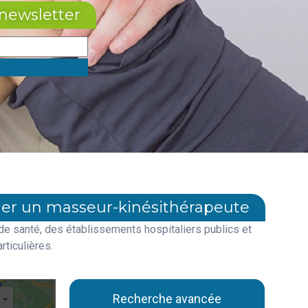
newsletter​
er un masseur-kinésithérapeute
de santé, des établissements hospitaliers publics et
rticulières.
Recherche avancée