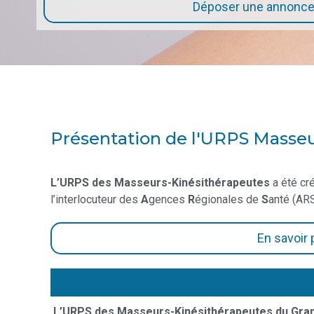
Déposer une annonc
Présentation de l'URPS Masseu
L’URPS des Masseurs-Kinésithérapeutes
a été cr
l’interlocuteur des
A
gences
R
égionales de
S
anté (ARS
En savoir
L’URPS des Masseurs-Kinésithérapeutes
du Gra