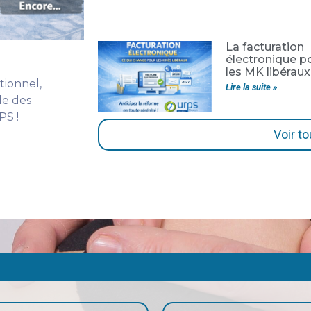
La facturation
électronique p
les MK libéraux
tionnel,
Lire la suite »
le des
PS !
Voir to