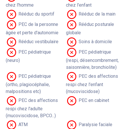
chez l'homme
chez l'enfant
Rééduc du sportif
Rééduc de la main
PEC de la personne
Rééduc posturale
âgée et perte d'autonomie
globale
Rééduc vestibulaire
Soins à domicile
PEC pédiatrique
PEC pédiatrique
(neuro)
(respi, désencombrement,
saisonnière, bronchiolite)
PEC pédiatrique
PEC des affections
(ortho, plagiocéphalie,
respi chez l'enfant
malpositions etc)
(mucoviscidose)
PEC des affections
PEC en cabinet
respi chez l'adulte
(mucoviscidose, BPCO...)
ATM
Paralysie faciale