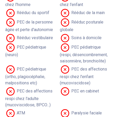
chez l'homme
chez l'enfant
Rééduc du sportif
Rééduc de la main
PEC de la personne
Rééduc posturale
âgée et perte d'autonomie
globale
Rééduc vestibulaire
Soins à domicile
PEC pédiatrique
PEC pédiatrique
(neuro)
(respi, désencombrement,
saisonnière, bronchiolite)
PEC pédiatrique
PEC des affections
(ortho, plagiocéphalie,
respi chez l'enfant
malpositions etc)
(mucoviscidose)
PEC des affections
PEC en cabinet
respi chez l'adulte
(mucoviscidose, BPCO...)
ATM
Paralysie faciale