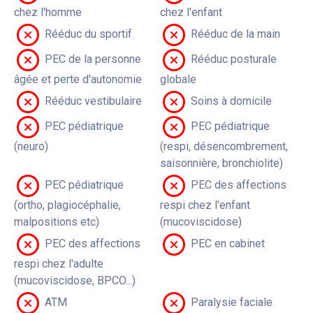
chez l'homme
chez l'enfant
Rééduc du sportif
Rééduc de la main
PEC de la personne
Rééduc posturale
âgée et perte d'autonomie
globale
Rééduc vestibulaire
Soins à domicile
PEC pédiatrique
PEC pédiatrique
(neuro)
(respi, désencombrement,
saisonnière, bronchiolite)
PEC pédiatrique
PEC des affections
(ortho, plagiocéphalie,
respi chez l'enfant
malpositions etc)
(mucoviscidose)
PEC des affections
PEC en cabinet
respi chez l'adulte
(mucoviscidose, BPCO...)
ATM
Paralysie faciale