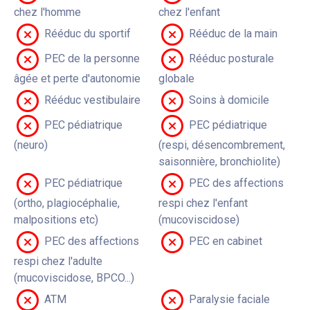
chez l'homme
chez l'enfant
Rééduc du sportif
Rééduc de la main
PEC de la personne
Rééduc posturale
âgée et perte d'autonomie
globale
Rééduc vestibulaire
Soins à domicile
PEC pédiatrique
PEC pédiatrique
(neuro)
(respi, désencombrement,
saisonnière, bronchiolite)
PEC pédiatrique
PEC des affections
(ortho, plagiocéphalie,
respi chez l'enfant
malpositions etc)
(mucoviscidose)
PEC des affections
PEC en cabinet
respi chez l'adulte
(mucoviscidose, BPCO...)
ATM
Paralysie faciale