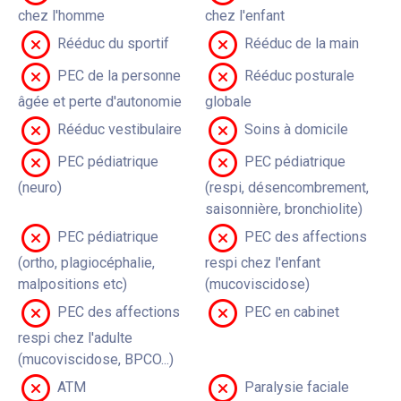
chez l'homme
chez l'enfant
Rééduc du sportif
Rééduc de la main
PEC de la personne
Rééduc posturale
âgée et perte d'autonomie
globale
Rééduc vestibulaire
Soins à domicile
PEC pédiatrique
PEC pédiatrique
(neuro)
(respi, désencombrement,
saisonnière, bronchiolite)
PEC pédiatrique
PEC des affections
(ortho, plagiocéphalie,
respi chez l'enfant
malpositions etc)
(mucoviscidose)
PEC des affections
PEC en cabinet
respi chez l'adulte
(mucoviscidose, BPCO...)
ATM
Paralysie faciale