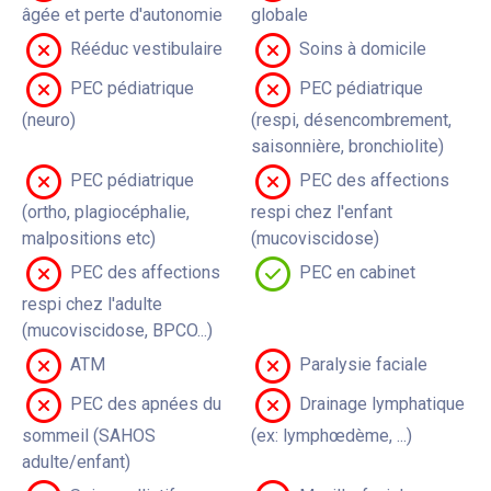
âgée et perte d'autonomie
globale
Rééduc vestibulaire
Soins à domicile
PEC pédiatrique
PEC pédiatrique
(neuro)
(respi, désencombrement,
saisonnière, bronchiolite)
PEC pédiatrique
PEC des affections
(ortho, plagiocéphalie,
respi chez l'enfant
malpositions etc)
(mucoviscidose)
PEC des affections
PEC en cabinet
respi chez l'adulte
(mucoviscidose, BPCO...)
ATM
Paralysie faciale
PEC des apnées du
Drainage lymphatique
sommeil (SAHOS
(ex: lymphœdème, ...)
adulte/enfant)