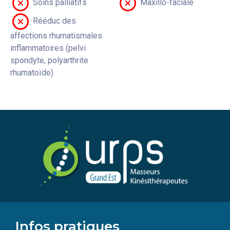
Soins palliatifs
Maxillo-faciale
Rééduc des
affections rhumatismales
inflammatoires (pelvi
spondyte, polyarthrite
rhumatoïde)
Infos pratiques