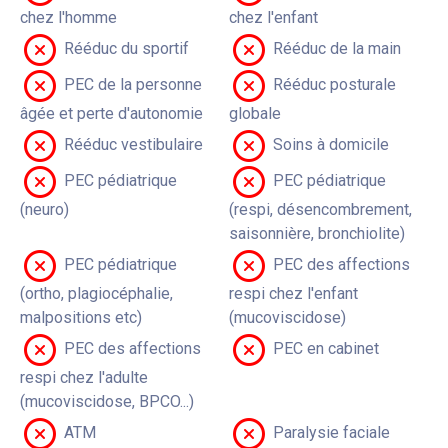
chez l'homme
chez l'enfant
Rééduc du sportif
Rééduc de la main
PEC de la personne
Rééduc posturale
âgée et perte d'autonomie
globale
Rééduc vestibulaire
Soins à domicile
PEC pédiatrique
PEC pédiatrique
(neuro)
(respi, désencombrement,
saisonnière, bronchiolite)
PEC pédiatrique
PEC des affections
(ortho, plagiocéphalie,
respi chez l'enfant
malpositions etc)
(mucoviscidose)
PEC des affections
PEC en cabinet
respi chez l'adulte
(mucoviscidose, BPCO...)
ATM
Paralysie faciale