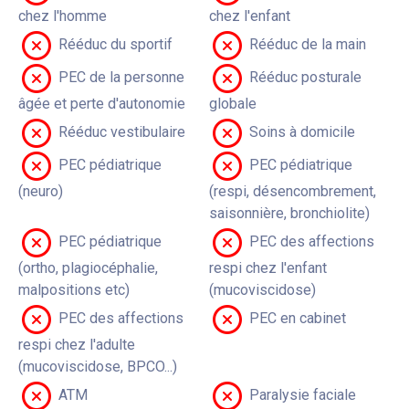
chez l'homme
chez l'enfant
Rééduc du sportif
Rééduc de la main
PEC de la personne
Rééduc posturale
âgée et perte d'autonomie
globale
Rééduc vestibulaire
Soins à domicile
PEC pédiatrique
PEC pédiatrique
(neuro)
(respi, désencombrement,
saisonnière, bronchiolite)
PEC pédiatrique
PEC des affections
(ortho, plagiocéphalie,
respi chez l'enfant
malpositions etc)
(mucoviscidose)
PEC des affections
PEC en cabinet
respi chez l'adulte
(mucoviscidose, BPCO...)
ATM
Paralysie faciale