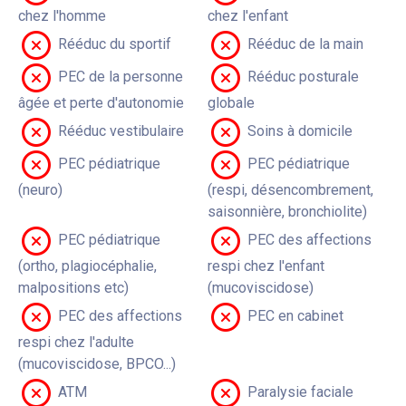
chez l'homme
chez l'enfant
Rééduc du sportif
Rééduc de la main
PEC de la personne
Rééduc posturale
âgée et perte d'autonomie
globale
Rééduc vestibulaire
Soins à domicile
PEC pédiatrique
PEC pédiatrique
(neuro)
(respi, désencombrement,
saisonnière, bronchiolite)
PEC pédiatrique
PEC des affections
(ortho, plagiocéphalie,
respi chez l'enfant
malpositions etc)
(mucoviscidose)
PEC des affections
PEC en cabinet
respi chez l'adulte
(mucoviscidose, BPCO...)
ATM
Paralysie faciale