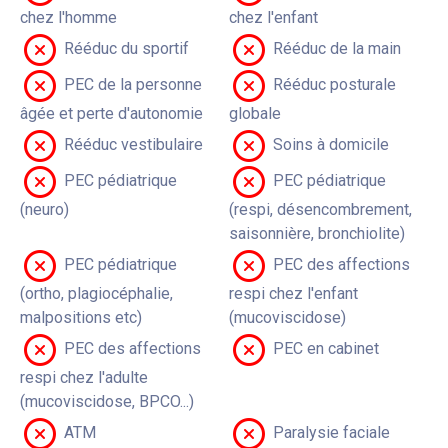
chez l'homme
chez l'enfant
Rééduc du sportif
Rééduc de la main
PEC de la personne
Rééduc posturale
âgée et perte d'autonomie
globale
Rééduc vestibulaire
Soins à domicile
PEC pédiatrique
PEC pédiatrique
(neuro)
(respi, désencombrement,
saisonnière, bronchiolite)
PEC pédiatrique
PEC des affections
(ortho, plagiocéphalie,
respi chez l'enfant
malpositions etc)
(mucoviscidose)
PEC des affections
PEC en cabinet
respi chez l'adulte
(mucoviscidose, BPCO...)
ATM
Paralysie faciale