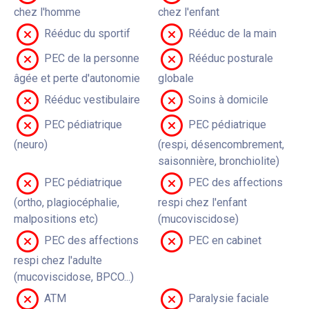
chez l'homme
chez l'enfant
Rééduc du sportif
Rééduc de la main
PEC de la personne
Rééduc posturale
âgée et perte d'autonomie
globale
Rééduc vestibulaire
Soins à domicile
PEC pédiatrique
PEC pédiatrique
(neuro)
(respi, désencombrement,
saisonnière, bronchiolite)
PEC pédiatrique
PEC des affections
(ortho, plagiocéphalie,
respi chez l'enfant
malpositions etc)
(mucoviscidose)
PEC des affections
PEC en cabinet
respi chez l'adulte
(mucoviscidose, BPCO...)
ATM
Paralysie faciale