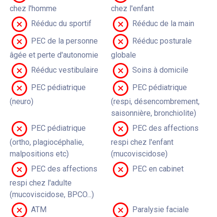
chez l'homme
chez l'enfant
Rééduc du sportif
Rééduc de la main
PEC de la personne
Rééduc posturale
âgée et perte d'autonomie
globale
Rééduc vestibulaire
Soins à domicile
PEC pédiatrique
PEC pédiatrique
(neuro)
(respi, désencombrement,
saisonnière, bronchiolite)
PEC pédiatrique
PEC des affections
(ortho, plagiocéphalie,
respi chez l'enfant
malpositions etc)
(mucoviscidose)
PEC des affections
PEC en cabinet
respi chez l'adulte
(mucoviscidose, BPCO...)
ATM
Paralysie faciale