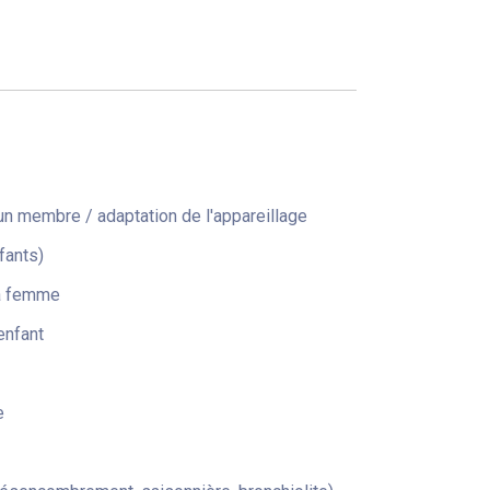
n membre / adaptation de l'appareillage
fants)
la femme
enfant
e