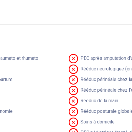
raumato et rhumato
PEC après amputation d'u
Rééduc neurologique (en
partum
Rééduc périnéale chez 
Rééduc périnéale chez l'
Rééduc de la main
onomie
Rééduc posturale global
Soins à domicile