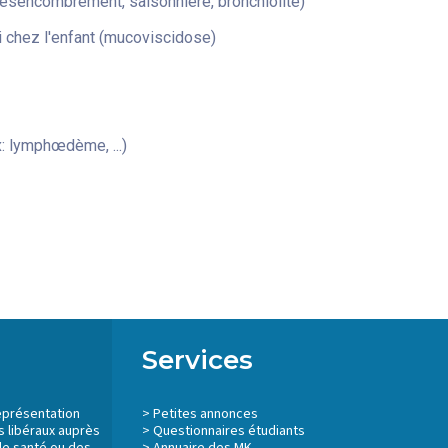
désencombrement, saisonnière, bronchiolite)
 chez l'enfant (mucoviscidose)
: lymphœdème, ...)
Services
eprésentation
>
Petites annonces
 libéraux auprès
>
Questionnaires étudiants
de santé ou des
>
Annuaire des MK