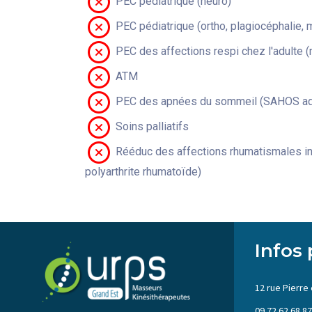
PEC pédiatrique (neuro)
PEC pédiatrique (ortho, plagiocéphalie, 
PEC des affections respi chez l'adulte 
ATM
PEC des apnées du sommeil (SAHOS adu
Soins palliatifs
Rééduc des affections rhumatismales in
polyarthrite rhumatoïde)
Infos 
12 rue Pierre 
09 72 62 68 87