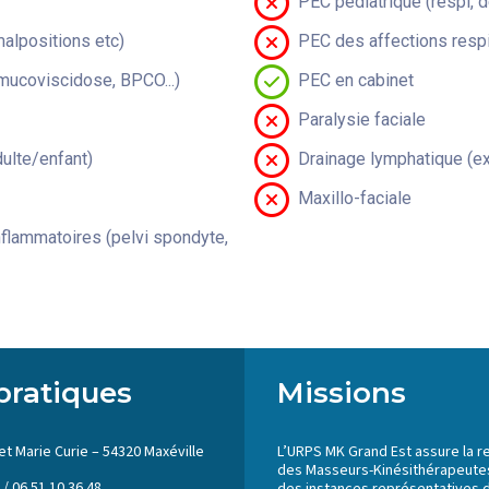
PEC pédiatrique (respi, 
malpositions etc)
PEC des affections respi
(mucoviscidose, BPCO...)
PEC en cabinet
Paralysie faciale
lte/enfant)
Drainage lymphatique (ex
Maxillo-faciale
flammatoires (pelvi spondyte,
pratiques
Missions
et Marie Curie – 54320 Maxéville
L’URPS MK Grand Est assure la r
des Masseurs-Kinésithérapeutes
 / 06 51 10 36 48
des instances représentatives 