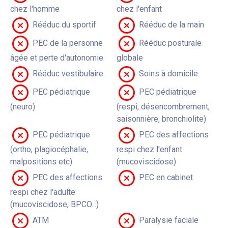
chez l'homme
chez l'enfant
Rééduc du sportif
Rééduc de la main
PEC de la personne
Rééduc posturale
âgée et perte d'autonomie
globale
Rééduc vestibulaire
Soins à domicile
PEC pédiatrique
PEC pédiatrique
(neuro)
(respi, désencombrement,
saisonnière, bronchiolite)
PEC pédiatrique
PEC des affections
(ortho, plagiocéphalie,
respi chez l'enfant
malpositions etc)
(mucoviscidose)
PEC des affections
PEC en cabinet
respi chez l'adulte
(mucoviscidose, BPCO...)
ATM
Paralysie faciale