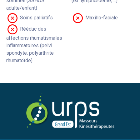
sommeil (SAHOS
(ex: lymphœdème, ...)
adulte/enfant)
Soins palliatifs
Maxillo-faciale
Rééduc des
affections rhumatismales
inflammatoires (pelvi
spondyte, polyarthrite
rhumatoïde)