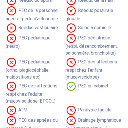
Rééduc du sportif
Rééduc de la main
PEC de la personne
Rééduc posturale
âgée et perte d'autonomie
globale
Rééduc vestibulaire
Soins à domicile
PEC pédiatrique
PEC pédiatrique
(neuro)
(respi, désencombrement,
saisonnière, bronchiolite)
PEC pédiatrique
PEC des affections
(ortho, plagiocéphalie,
respi chez l'enfant
malpositions etc)
(mucoviscidose)
PEC des affections
PEC en cabinet
respi chez l'adulte
(mucoviscidose, BPCO...)
ATM
Paralysie faciale
PEC des apnées du
Drainage lymphatique