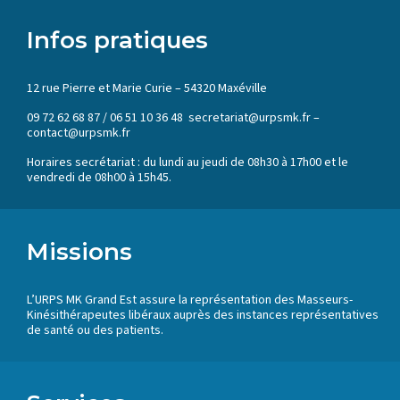
Infos pratiques
12 rue Pierre et Marie Curie – 54320 Maxéville
09 72 62 68 87 / 06 51 10 36 48 secretariat@urpsmk.fr –
contact@urpsmk.fr
Horaires secrétariat : du lundi au jeudi de 08h30 à 17h00 et le
vendredi de 08h00 à 15h45.
Missions
L’URPS MK Grand Est assure la représentation des Masseurs-
Kinésithérapeutes libéraux auprès des instances représentatives
de santé ou des patients.