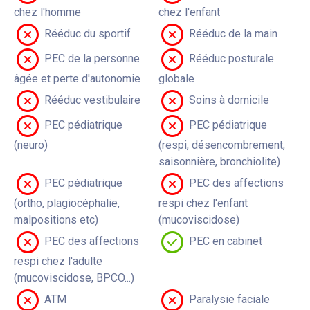
chez l'homme
chez l'enfant
Rééduc du sportif
Rééduc de la main
PEC de la personne
Rééduc posturale
âgée et perte d'autonomie
globale
Rééduc vestibulaire
Soins à domicile
PEC pédiatrique
PEC pédiatrique
(neuro)
(respi, désencombrement,
saisonnière, bronchiolite)
PEC pédiatrique
PEC des affections
(ortho, plagiocéphalie,
respi chez l'enfant
malpositions etc)
(mucoviscidose)
PEC des affections
PEC en cabinet
respi chez l'adulte
(mucoviscidose, BPCO...)
ATM
Paralysie faciale