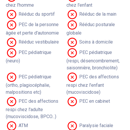
chez l'homme
chez l'enfant
Rééduc du sportif
Rééduc de la main
PEC de la personne
Rééduc posturale
âgée et perte d'autonomie
globale
Rééduc vestibulaire
Soins à domicile
PEC pédiatrique
PEC pédiatrique
(neuro)
(respi, désencombrement,
saisonnière, bronchiolite)
PEC pédiatrique
PEC des affections
(ortho, plagiocéphalie,
respi chez l'enfant
malpositions etc)
(mucoviscidose)
PEC des affections
PEC en cabinet
respi chez l'adulte
(mucoviscidose, BPCO...)
ATM
Paralysie faciale