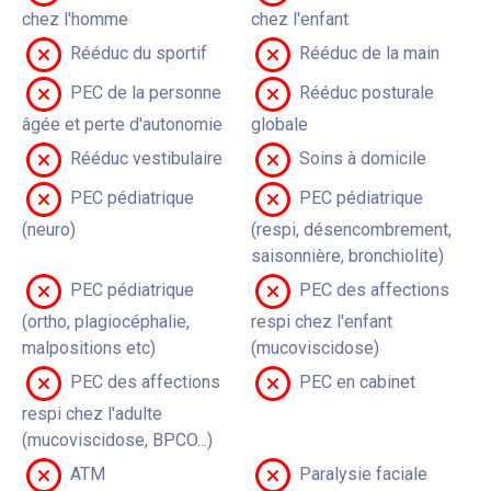
chez l'homme
chez l'enfant
Rééduc du sportif
Rééduc de la main
PEC de la personne
Rééduc posturale
âgée et perte d'autonomie
globale
Rééduc vestibulaire
Soins à domicile
PEC pédiatrique
PEC pédiatrique
(neuro)
(respi, désencombrement,
saisonnière, bronchiolite)
PEC pédiatrique
PEC des affections
(ortho, plagiocéphalie,
respi chez l'enfant
malpositions etc)
(mucoviscidose)
PEC des affections
PEC en cabinet
respi chez l'adulte
(mucoviscidose, BPCO...)
ATM
Paralysie faciale