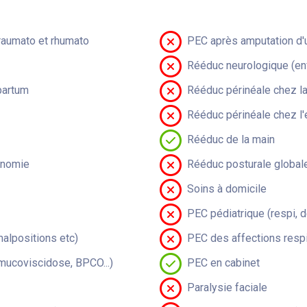
raumato et rhumato
PEC après amputation d'u
Rééduc neurologique (en
partum
Rééduc périnéale chez 
Rééduc périnéale chez l'
Rééduc de la main
onomie
Rééduc posturale global
Soins à domicile
PEC pédiatrique (respi, 
malpositions etc)
PEC des affections respi
(mucoviscidose, BPCO...)
PEC en cabinet
Paralysie faciale