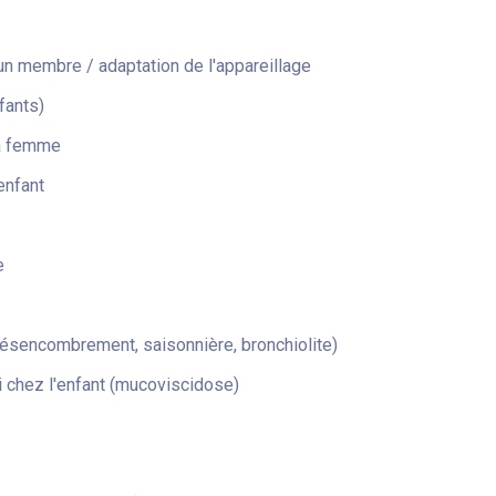
n membre / adaptation de l'appareillage
fants)
la femme
enfant
e
désencombrement, saisonnière, bronchiolite)
 chez l'enfant (mucoviscidose)