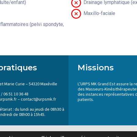
lte/enfant)
Drainage lymphatique (ex
Maxillo-faciale
flammatoires (pelvi spondyte,
pratiques
Missions
et Marie Curie – 54320 Maxéville
L’URPS MK Grand Est assure la r
des Masseurs-Kinésithérapeutes
 / 06 51 10 36 48
des instances représentatives 
urpsmk.fr – contact@urpsmk.fr
patients.
tariat : du lundi au jeudi de 08h30 à
endredi de 08h00 à 15h45.