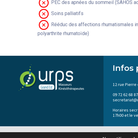
PEC des apnées du sommeil (SAHOS adu
Soins palliatifs
Rééduc des affections rhumatismales in
polyarthrite rhumatoïde)
Infos 
12 rue Pierre 
09 72 62 68 87
secretariat@
Horaires secré
17h00 et le v
2023 © URPS MK