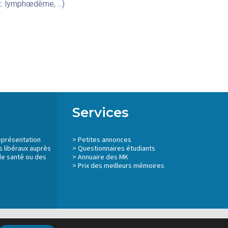
: lymphœdème, ...)
Services
eprésentation
>
Petites annonces
 libéraux auprès
>
Questionnaires étudiants
de santé ou des
>
Annuaire des MK
> Prix des meilleurs mémoires
Mentions légales