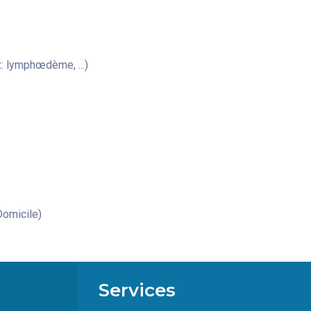
: lymphœdème, ...)
omicile)
Services