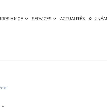
URPS MK GE
SERVICES
ACTUALITÉS
KINÉ
nheim