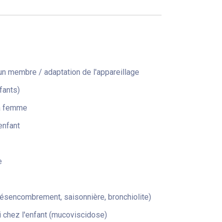
n membre / adaptation de l'appareillage
fants)
la femme
enfant
e
désencombrement, saisonnière, bronchiolite)
 chez l'enfant (mucoviscidose)