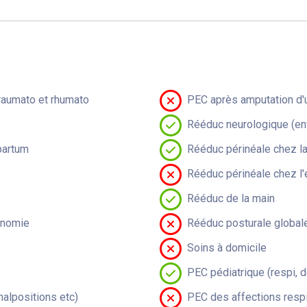
raumato et rhumato
PEC après amputation d'u
Rééduc neurologique (en
partum
Rééduc périnéale chez 
Rééduc périnéale chez l'
Rééduc de la main
onomie
Rééduc posturale global
Soins à domicile
PEC pédiatrique (respi, 
malpositions etc)
PEC des affections respi