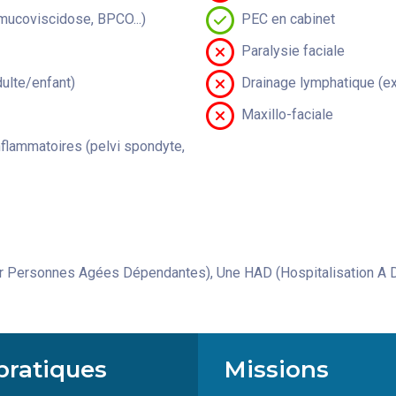
(mucoviscidose, BPCO...)
PEC en cabinet
Paralysie faciale
lte/enfant)
Drainage lymphatique (ex
Maxillo-faciale
flammatoires (pelvi spondyte,
 Personnes Agées Dépendantes), Une HAD (Hospitalisation A D
pratiques
Missions