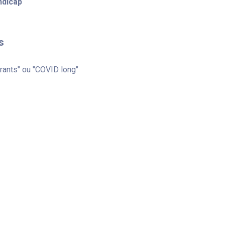
ndicap
s
rants" ou "COVID long"