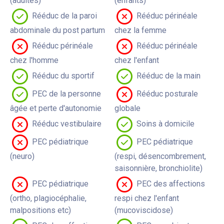
(adultes)
(enfants)
Rééduc de la paroi
Rééduc périnéale
abdominale du post partum
chez la femme
Rééduc périnéale
Rééduc périnéale
chez l'homme
chez l'enfant
Rééduc du sportif
Rééduc de la main
PEC de la personne
Rééduc posturale
âgée et perte d'autonomie
globale
Rééduc vestibulaire
Soins à domicile
PEC pédiatrique
PEC pédiatrique
(neuro)
(respi, désencombrement,
saisonnière, bronchiolite)
PEC pédiatrique
PEC des affections
(ortho, plagiocéphalie,
respi chez l'enfant
malpositions etc)
(mucoviscidose)