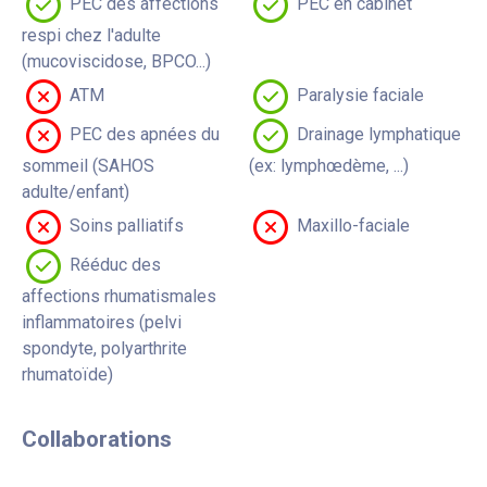
PEC des affections
PEC en cabinet
respi chez l'adulte
(mucoviscidose, BPCO...)
ATM
Paralysie faciale
PEC des apnées du
Drainage lymphatique
sommeil (SAHOS
(ex: lymphœdème, ...)
adulte/enfant)
Soins palliatifs
Maxillo-faciale
Rééduc des
affections rhumatismales
inflammatoires (pelvi
spondyte, polyarthrite
rhumatoïde)
Collaborations