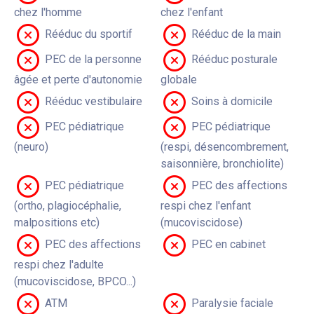
chez l'homme
chez l'enfant
Rééduc du sportif
Rééduc de la main
PEC de la personne
Rééduc posturale
âgée et perte d'autonomie
globale
Rééduc vestibulaire
Soins à domicile
PEC pédiatrique
PEC pédiatrique
(neuro)
(respi, désencombrement,
saisonnière, bronchiolite)
PEC pédiatrique
PEC des affections
(ortho, plagiocéphalie,
respi chez l'enfant
malpositions etc)
(mucoviscidose)
PEC des affections
PEC en cabinet
respi chez l'adulte
(mucoviscidose, BPCO...)
ATM
Paralysie faciale