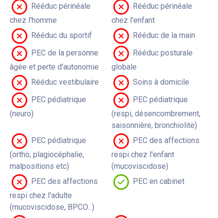
Rééduc périnéale
Rééduc périnéale
chez l'homme
chez l'enfant
Rééduc du sportif
Rééduc de la main
PEC de la personne
Rééduc posturale
âgée et perte d'autonomie
globale
Rééduc vestibulaire
Soins à domicile
PEC pédiatrique
PEC pédiatrique
(neuro)
(respi, désencombrement,
saisonnière, bronchiolite)
PEC pédiatrique
PEC des affections
(ortho, plagiocéphalie,
respi chez l'enfant
malpositions etc)
(mucoviscidose)
PEC des affections
PEC en cabinet
respi chez l'adulte
(mucoviscidose, BPCO...)