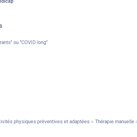
ndicap
s
rants" ou "COVID long"
tivités physiques préventives et adaptées ○ Thérapie manuelle ○