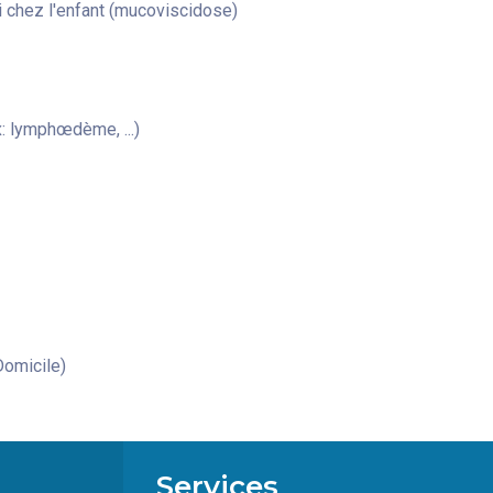
 chez l'enfant (mucoviscidose)
: lymphœdème, ...)
omicile)
Services