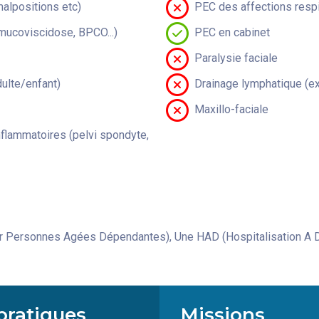
malpositions etc)
PEC des affections respi
(mucoviscidose, BPCO...)
PEC en cabinet
Paralysie faciale
lte/enfant)
Drainage lymphatique (ex
Maxillo-faciale
flammatoires (pelvi spondyte,
 Personnes Agées Dépendantes), Une HAD (Hospitalisation A D
pratiques
Missions