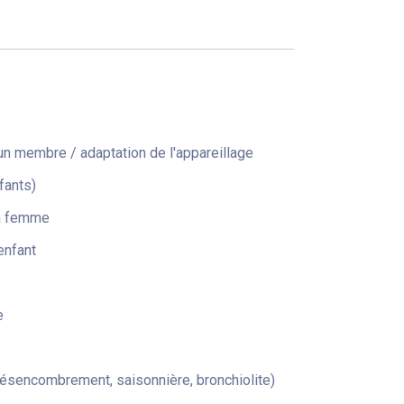
n membre / adaptation de l'appareillage
fants)
la femme
enfant
e
désencombrement, saisonnière, bronchiolite)