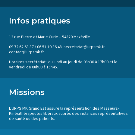
Infos pratiques
12 rue Pierre et Marie Curie – 54320 Maxéville
09 72 62 68 87 / 06 51 10 36 48 secretariat@urpsmk.fr –
contact@urpsmk.fr
Horaires secrétariat : du lundi au jeudi de 08h30 à 17h00 et le
vendredi de 08h00 à 15h45.
Missions
L’URPS MK Grand Est assure la représentation des Masseurs-
Kinésithérapeutes libéraux auprès des instances représentatives
de santé ou des patients.