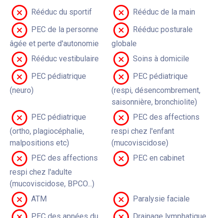
Rééduc du sportif
Rééduc de la main
PEC de la personne
Rééduc posturale
âgée et perte d'autonomie
globale
Rééduc vestibulaire
Soins à domicile
PEC pédiatrique
PEC pédiatrique
(neuro)
(respi, désencombrement,
saisonnière, bronchiolite)
PEC pédiatrique
PEC des affections
(ortho, plagiocéphalie,
respi chez l'enfant
malpositions etc)
(mucoviscidose)
PEC des affections
PEC en cabinet
respi chez l'adulte
(mucoviscidose, BPCO...)
ATM
Paralysie faciale
PEC des apnées du
Drainage lymphatique