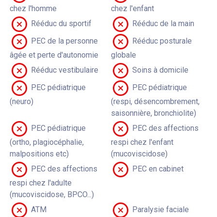
chez l'homme
chez l'enfant
Rééduc du sportif
Rééduc de la main
PEC de la personne
Rééduc posturale
âgée et perte d'autonomie
globale
Rééduc vestibulaire
Soins à domicile
PEC pédiatrique
PEC pédiatrique
(neuro)
(respi, désencombrement,
saisonnière, bronchiolite)
PEC pédiatrique
PEC des affections
(ortho, plagiocéphalie,
respi chez l'enfant
malpositions etc)
(mucoviscidose)
PEC des affections
PEC en cabinet
respi chez l'adulte
(mucoviscidose, BPCO...)
ATM
Paralysie faciale