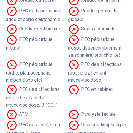
Rééduc du sportif
Rééduc de la main
PEC de la personne
Rééduc posturale
âgée et perte d'autonomie
globale
Rééduc vestibulaire
Soins à domicile
PEC pédiatrique
PEC pédiatrique
(neuro)
(respi, désencombrement,
saisonnière, bronchiolite)
PEC pédiatrique
PEC des affections
(ortho, plagiocéphalie,
respi chez l'enfant
malpositions etc)
(mucoviscidose)
PEC des affections
PEC en cabinet
respi chez l'adulte
(mucoviscidose, BPCO...)
ATM
Paralysie faciale
PEC des apnées du
Drainage lymphatique