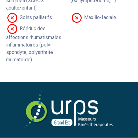
sommeil (SAHOS
(ex: lymphœdème, ...)
adulte/enfant)
Soins palliatifs
Maxillo-faciale
Rééduc des
affections rhumatismales
inflammatoires (pelvi
spondyte, polyarthrite
rhumatoïde)