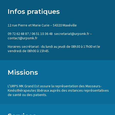
Infos pratiques
12 rue Pierre et Marie Curie – 54320 Maxéville
09 72 62 68 87 / 06 51 10 36 48 secretariat@urpsmk.fr –
contact@urpsmk.fr
Horaires secrétariat : du lundi au jeudi de 08h30 à 17h00 et le
vendredi de 08h00 à 15h45.
Missions
L’URPS MK Grand Est assure la représentation des Masseurs-
Kinésithérapeutes libéraux auprès des instances représentatives
de santé ou des patients.