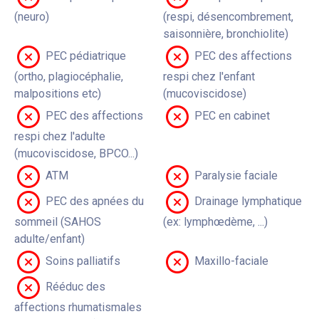
(neuro)
(respi, désencombrement,
saisonnière, bronchiolite)
PEC pédiatrique
PEC des affections
(ortho, plagiocéphalie,
respi chez l'enfant
malpositions etc)
(mucoviscidose)
PEC des affections
PEC en cabinet
respi chez l'adulte
(mucoviscidose, BPCO...)
ATM
Paralysie faciale
PEC des apnées du
Drainage lymphatique
sommeil (SAHOS
(ex: lymphœdème, ...)
adulte/enfant)
Soins palliatifs
Maxillo-faciale
Rééduc des
affections rhumatismales