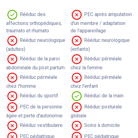
Rééduc des
PEC après amputation
affections orthopédiques,
d'un membre / adaptation
traumato et rhumato
de l'appareillage
Rééduc neurologique
Rééduc neurologique
(adultes)
(enfants)
Rééduc de la paroi
Rééduc périnéale
abdominale du post partum
chez la femme
Rééduc périnéale
Rééduc périnéale
chez l'homme
chez l'enfant
Rééduc du sportif
Rééduc de la main
PEC de la personne
Rééduc posturale
âgée et perte d'autonomie
globale
Rééduc vestibulaire
Soins à domicile
PEC pédiatrique
PEC pédiatrique