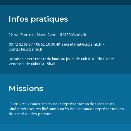
Infos pratiques
12 rue Pierre et Marie Curie – 54320 Maxéville
09 72 62 68 87 / 06 51 10 36 48 secretariat@urpsmk.fr –
contact@urpsmk.fr
Horaires secrétariat : du lundi au jeudi de 08h30 à 17h00 et le
vendredi de 08h00 à 15h45.
Missions
L’URPS MK Grand Est assure la représentation des Masseurs-
Kinésithérapeutes libéraux auprès des instances représentatives
de santé ou des patients.