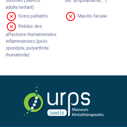
sommeil (SAHOS
(ex: lymphœdème, ...)
adulte/enfant)
Soins palliatifs
Maxillo-faciale
Rééduc des
affections rhumatismales
inflammatoires (pelvi
spondyte, polyarthrite
rhumatoïde)