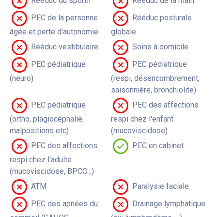
Rééduc du sportif
Rééduc de la main
PEC de la personne
Rééduc posturale
âgée et perte d'autonomie
globale
Rééduc vestibulaire
Soins à domicile
PEC pédiatrique
PEC pédiatrique
(neuro)
(respi, désencombrement,
saisonnière, bronchiolite)
PEC pédiatrique
PEC des affections
(ortho, plagiocéphalie,
respi chez l'enfant
malpositions etc)
(mucoviscidose)
PEC des affections
PEC en cabinet
respi chez l'adulte
(mucoviscidose, BPCO...)
ATM
Paralysie faciale
PEC des apnées du
Drainage lymphatique