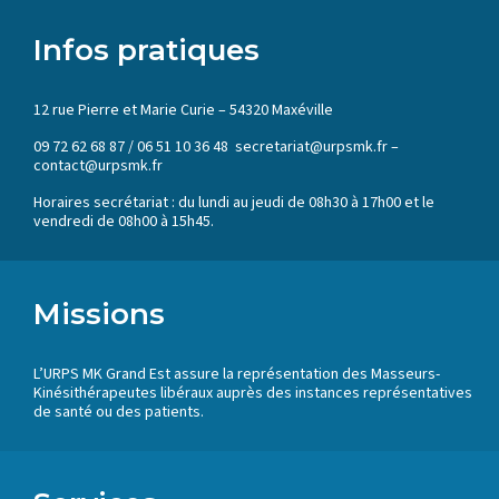
Infos pratiques
12 rue Pierre et Marie Curie – 54320 Maxéville
09 72 62 68 87 / 06 51 10 36 48 secretariat@urpsmk.fr –
contact@urpsmk.fr
Horaires secrétariat : du lundi au jeudi de 08h30 à 17h00 et le
vendredi de 08h00 à 15h45.
Missions
L’URPS MK Grand Est assure la représentation des Masseurs-
Kinésithérapeutes libéraux auprès des instances représentatives
de santé ou des patients.