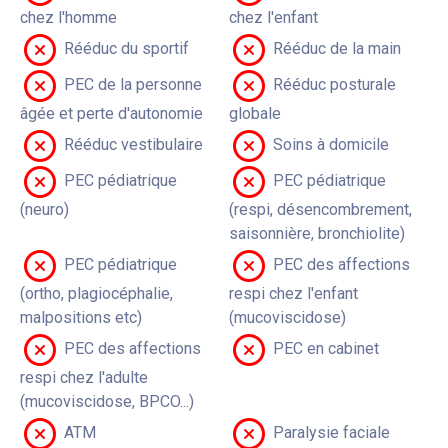
chez l'homme
chez l'enfant
Rééduc du sportif
Rééduc de la main
PEC de la personne
Rééduc posturale
âgée et perte d'autonomie
globale
Rééduc vestibulaire
Soins à domicile
PEC pédiatrique
PEC pédiatrique
(neuro)
(respi, désencombrement,
saisonnière, bronchiolite)
PEC pédiatrique
PEC des affections
(ortho, plagiocéphalie,
respi chez l'enfant
malpositions etc)
(mucoviscidose)
PEC des affections
PEC en cabinet
respi chez l'adulte
(mucoviscidose, BPCO...)
ATM
Paralysie faciale