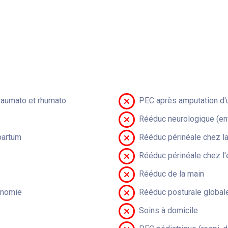
raumato et rhumato
PEC après amputation d'u
Rééduc neurologique (en
partum
Rééduc périnéale chez 
Rééduc périnéale chez l'
Rééduc de la main
onomie
Rééduc posturale global
Soins à domicile