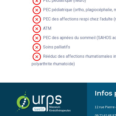
PEC pédiatrique (neuro)
PEC pédiatrique (ortho, plagiocéphalie, 
PEC des affections respi chez l'adulte 
ATM
PEC des apnées du sommeil (SAHOS adu
Soins palliatifs
Rééduc des affections rhumatismales in
polyarthrite rhumatoïde)
Infos 
12 rue Pierre 
09 72 62 68 87