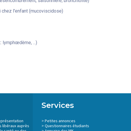
désencombrement, saisonnière, bronchiolite)
 chez l'enfant (mucoviscidose)
: lymphœdème, ...)
Services
eprésentation
>
Petites annonces
 libéraux auprès
>
Questionnaires étudiants
de santé ou des
>
Annuaire des MK