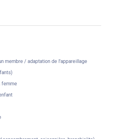
n membre / adaptation de l'appareillage
fants)
la femme
enfant
e