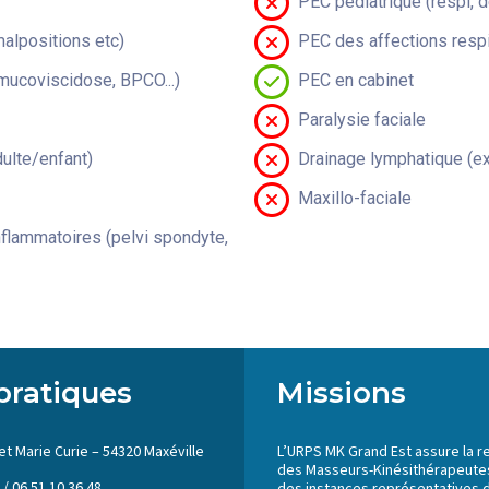
PEC pédiatrique (respi, 
malpositions etc)
PEC des affections respi
(mucoviscidose, BPCO...)
PEC en cabinet
Paralysie faciale
lte/enfant)
Drainage lymphatique (ex
Maxillo-faciale
flammatoires (pelvi spondyte,
pratiques
Missions
et Marie Curie – 54320 Maxéville
L’URPS MK Grand Est assure la r
des Masseurs-Kinésithérapeutes
 / 06 51 10 36 48
des instances représentatives 