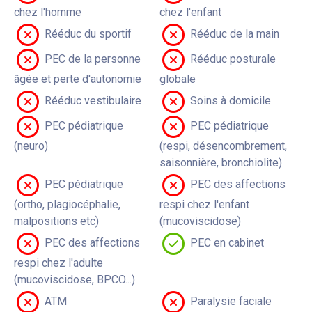
chez l'homme
chez l'enfant
Rééduc du sportif
Rééduc de la main
PEC de la personne
Rééduc posturale
âgée et perte d'autonomie
globale
Rééduc vestibulaire
Soins à domicile
PEC pédiatrique
PEC pédiatrique
(neuro)
(respi, désencombrement,
saisonnière, bronchiolite)
PEC pédiatrique
PEC des affections
(ortho, plagiocéphalie,
respi chez l'enfant
malpositions etc)
(mucoviscidose)
PEC des affections
PEC en cabinet
respi chez l'adulte
(mucoviscidose, BPCO...)
ATM
Paralysie faciale