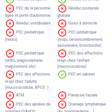
PEC de la personne
Rééduc posturale
âgée et perte d'autonomie
globale
Rééduc vestibulaire
Soins à domicile
PEC pédiatrique
PEC pédiatrique
(neuro)
(respi, désencombrement,
saisonnière, bronchiolite)
PEC pédiatrique
PEC des affections
(ortho, plagiocéphalie,
respi chez l'enfant
malpositions etc)
(mucoviscidose)
PEC des affections
PEC en cabinet
respi chez l'adulte
(mucoviscidose, BPCO...)
ATM
Paralysie faciale
PEC des apnées du
Drainage lymphatique
sommeil (SAHOS
(ex: lymphœdème, ...)