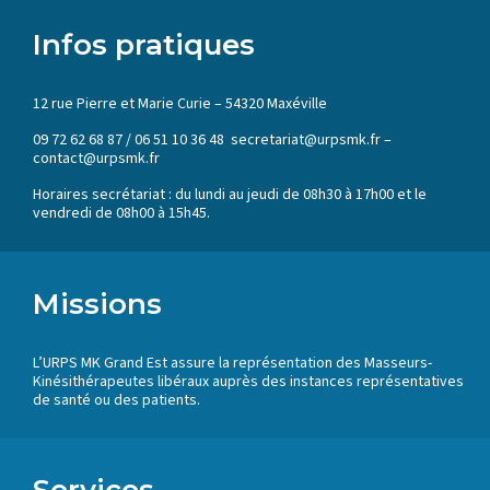
Infos pratiques
12 rue Pierre et Marie Curie – 54320 Maxéville
09 72 62 68 87 / 06 51 10 36 48 secretariat@urpsmk.fr –
contact@urpsmk.fr
Horaires secrétariat : du lundi au jeudi de 08h30 à 17h00 et le
vendredi de 08h00 à 15h45.
Missions
L’URPS MK Grand Est assure la représentation des Masseurs-
Kinésithérapeutes libéraux auprès des instances représentatives
de santé ou des patients.