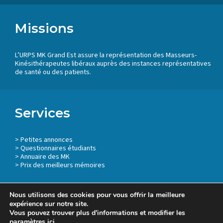
Missions
L’URPS MK Grand Est assure la représentation des Masseurs-
Kinésithérapeutes libéraux auprès des instances représentatives
de santé ou des patients.
Services
>
Petites annonces
>
Questionnaires étudiants
>
Annuaire des MK
> Prix des meilleurs mémoires
Nous utilisons des cookies pour vous offrir la meilleure
expérience sur notre site.
Vous pouvez trouver plus d'informations et modifier les
Mentions légales
paramètres
ici
.