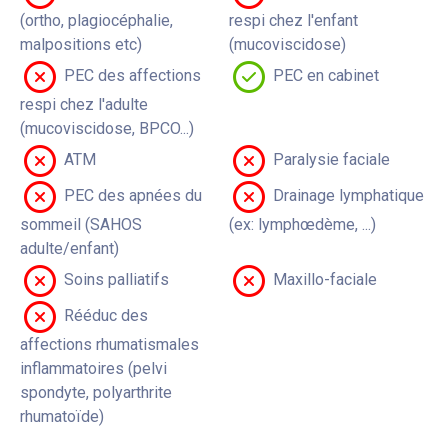
(ortho, plagiocéphalie,
respi chez l'enfant
malpositions etc)
(mucoviscidose)
PEC des affections
PEC en cabinet
respi chez l'adulte
(mucoviscidose, BPCO...)
ATM
Paralysie faciale
PEC des apnées du
Drainage lymphatique
sommeil (SAHOS
(ex: lymphœdème, ...)
adulte/enfant)
Soins palliatifs
Maxillo-faciale
Rééduc des
affections rhumatismales
inflammatoires (pelvi
spondyte, polyarthrite
rhumatoïde)