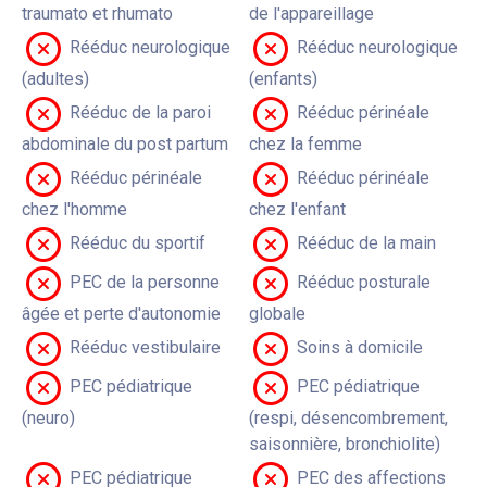
traumato et rhumato
de l'appareillage
Rééduc neurologique
Rééduc neurologique
(adultes)
(enfants)
Rééduc de la paroi
Rééduc périnéale
abdominale du post partum
chez la femme
Rééduc périnéale
Rééduc périnéale
chez l'homme
chez l'enfant
Rééduc du sportif
Rééduc de la main
PEC de la personne
Rééduc posturale
âgée et perte d'autonomie
globale
Rééduc vestibulaire
Soins à domicile
PEC pédiatrique
PEC pédiatrique
(neuro)
(respi, désencombrement,
saisonnière, bronchiolite)
PEC pédiatrique
PEC des affections