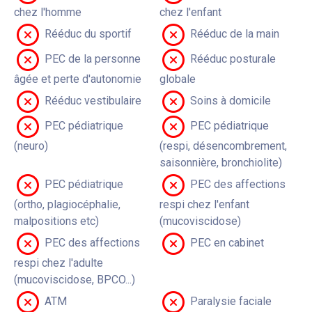
chez l'homme
chez l'enfant
Rééduc du sportif
Rééduc de la main
PEC de la personne
Rééduc posturale
âgée et perte d'autonomie
globale
Rééduc vestibulaire
Soins à domicile
PEC pédiatrique
PEC pédiatrique
(neuro)
(respi, désencombrement,
saisonnière, bronchiolite)
PEC pédiatrique
PEC des affections
(ortho, plagiocéphalie,
respi chez l'enfant
malpositions etc)
(mucoviscidose)
PEC des affections
PEC en cabinet
respi chez l'adulte
(mucoviscidose, BPCO...)
ATM
Paralysie faciale