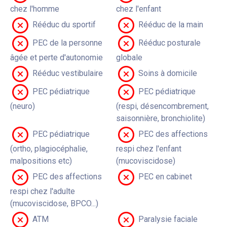
chez l'homme
chez l'enfant
Rééduc du sportif
Rééduc de la main
PEC de la personne
Rééduc posturale
âgée et perte d'autonomie
globale
Rééduc vestibulaire
Soins à domicile
PEC pédiatrique
PEC pédiatrique
(neuro)
(respi, désencombrement,
saisonnière, bronchiolite)
PEC pédiatrique
PEC des affections
(ortho, plagiocéphalie,
respi chez l'enfant
malpositions etc)
(mucoviscidose)
PEC des affections
PEC en cabinet
respi chez l'adulte
(mucoviscidose, BPCO...)
ATM
Paralysie faciale