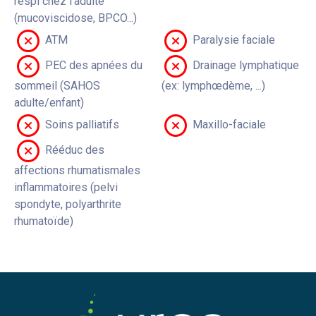
respi chez l'adulte
(mucoviscidose, BPCO...)
ATM
Paralysie faciale
PEC des apnées du
Drainage lymphatique
sommeil (SAHOS
(ex: lymphœdème, ...)
adulte/enfant)
Soins palliatifs
Maxillo-faciale
Rééduc des
affections rhumatismales
inflammatoires (pelvi
spondyte, polyarthrite
rhumatoïde)