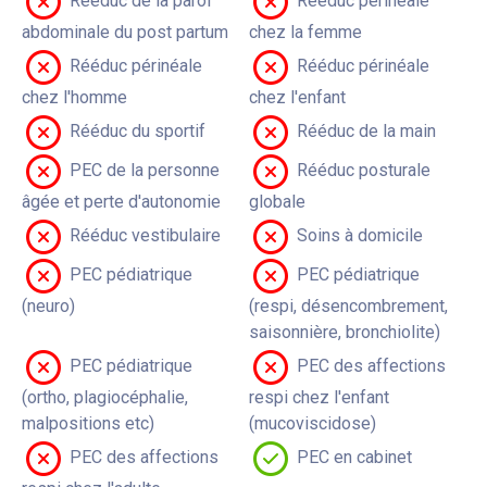
Rééduc de la paroi
Rééduc périnéale
abdominale du post partum
chez la femme
Rééduc périnéale
Rééduc périnéale
chez l'homme
chez l'enfant
Rééduc du sportif
Rééduc de la main
PEC de la personne
Rééduc posturale
âgée et perte d'autonomie
globale
Rééduc vestibulaire
Soins à domicile
PEC pédiatrique
PEC pédiatrique
(neuro)
(respi, désencombrement,
saisonnière, bronchiolite)
PEC pédiatrique
PEC des affections
(ortho, plagiocéphalie,
respi chez l'enfant
malpositions etc)
(mucoviscidose)
PEC des affections
PEC en cabinet