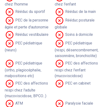
chez l'homme
chez l'enfant
Rééduc du sportif
Rééduc de la main
PEC de la personne
Rééduc posturale
âgée et perte d'autonomie
globale
Rééduc vestibulaire
Soins à domicile
PEC pédiatrique
PEC pédiatrique
(neuro)
(respi, désencombrement,
saisonnière, bronchiolite)
PEC pédiatrique
PEC des affections
(ortho, plagiocéphalie,
respi chez l'enfant
malpositions etc)
(mucoviscidose)
PEC des affections
PEC en cabinet
respi chez l'adulte
(mucoviscidose, BPCO...)
ATM
Paralysie faciale