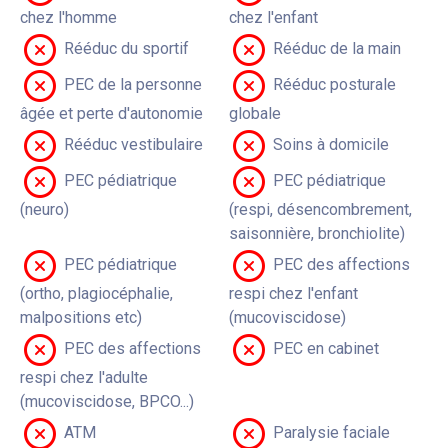
chez l'homme
chez l'enfant
Rééduc du sportif
Rééduc de la main
PEC de la personne
Rééduc posturale
âgée et perte d'autonomie
globale
Rééduc vestibulaire
Soins à domicile
PEC pédiatrique
PEC pédiatrique
(neuro)
(respi, désencombrement,
saisonnière, bronchiolite)
PEC pédiatrique
PEC des affections
(ortho, plagiocéphalie,
respi chez l'enfant
malpositions etc)
(mucoviscidose)
PEC des affections
PEC en cabinet
respi chez l'adulte
(mucoviscidose, BPCO...)
ATM
Paralysie faciale