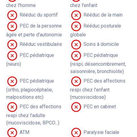
chez l'homme
chez l'enfant
Rééduc du sportif
Rééduc de la main
PEC de la personne
Rééduc posturale
âgée et perte d'autonomie
globale
Rééduc vestibulaire
Soins à domicile
PEC pédiatrique
PEC pédiatrique
(neuro)
(respi, désencombrement,
saisonnière, bronchiolite)
PEC pédiatrique
PEC des affections
(ortho, plagiocéphalie,
respi chez l'enfant
malpositions etc)
(mucoviscidose)
PEC des affections
PEC en cabinet
respi chez l'adulte
(mucoviscidose, BPCO...)
ATM
Paralysie faciale