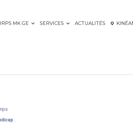
URPS MK GE
SERVICES
ACTUALITÉS
KINÉ
amps
ndicap