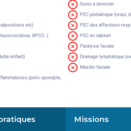
Soins à domicile
PEC pédiatrique (respi, 
malpositions etc)
PEC des affections respi
(mucoviscidose, BPCO...)
PEC en cabinet
Paralysie faciale
lte/enfant)
Drainage lymphatique (ex
Maxillo-faciale
flammatoires (pelvi spondyte,
pratiques
Missions