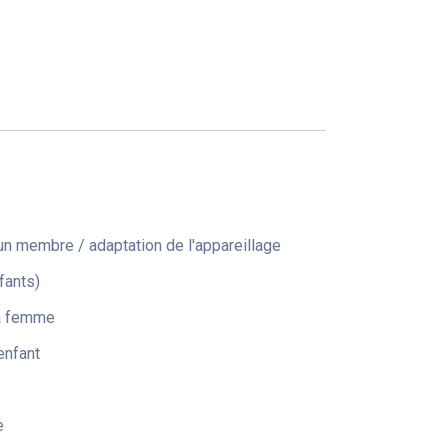
n membre / adaptation de l'appareillage
fants)
la femme
enfant
e