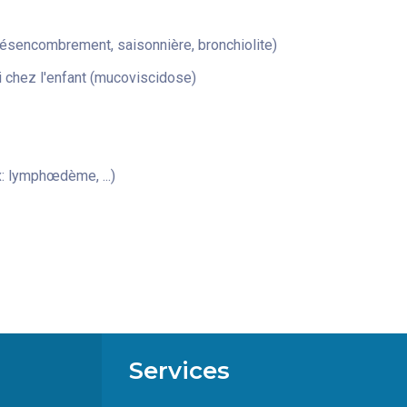
désencombrement, saisonnière, bronchiolite)
 chez l'enfant (mucoviscidose)
: lymphœdème, ...)
Services