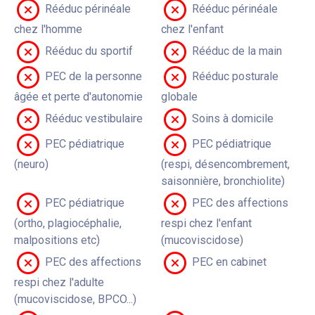
Rééduc périnéale
Rééduc périnéale
chez l'homme
chez l'enfant
Rééduc du sportif
Rééduc de la main
PEC de la personne
Rééduc posturale
âgée et perte d'autonomie
globale
Rééduc vestibulaire
Soins à domicile
PEC pédiatrique
PEC pédiatrique
(neuro)
(respi, désencombrement,
saisonnière, bronchiolite)
PEC pédiatrique
PEC des affections
(ortho, plagiocéphalie,
respi chez l'enfant
malpositions etc)
(mucoviscidose)
PEC des affections
PEC en cabinet
respi chez l'adulte
(mucoviscidose, BPCO...)