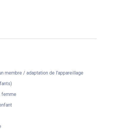
n membre / adaptation de l'appareillage
fants)
la femme
enfant
e