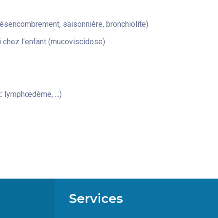
désencombrement, saisonnière, bronchiolite)
 chez l'enfant (mucoviscidose)
: lymphœdème, ...)
Services