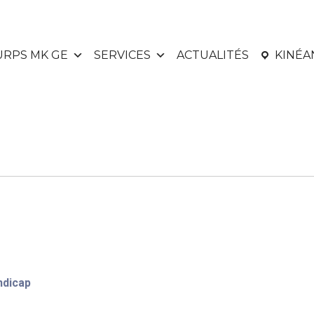
URPS MK GE
SERVICES
ACTUALITÉS
KINÉ
ndicap