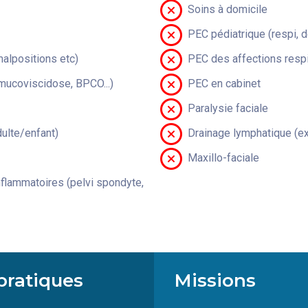
Soins à domicile
PEC pédiatrique (respi, 
malpositions etc)
PEC des affections respi
(mucoviscidose, BPCO...)
PEC en cabinet
Paralysie faciale
lte/enfant)
Drainage lymphatique (ex
Maxillo-faciale
flammatoires (pelvi spondyte,
pratiques
Missions