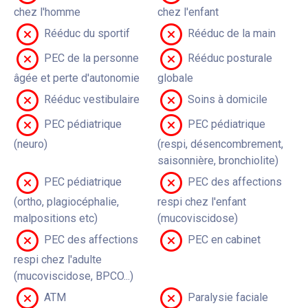
chez l'homme
chez l'enfant
Rééduc du sportif
Rééduc de la main
PEC de la personne
Rééduc posturale
âgée et perte d'autonomie
globale
Rééduc vestibulaire
Soins à domicile
PEC pédiatrique
PEC pédiatrique
(neuro)
(respi, désencombrement,
saisonnière, bronchiolite)
PEC pédiatrique
PEC des affections
(ortho, plagiocéphalie,
respi chez l'enfant
malpositions etc)
(mucoviscidose)
PEC des affections
PEC en cabinet
respi chez l'adulte
(mucoviscidose, BPCO...)
ATM
Paralysie faciale