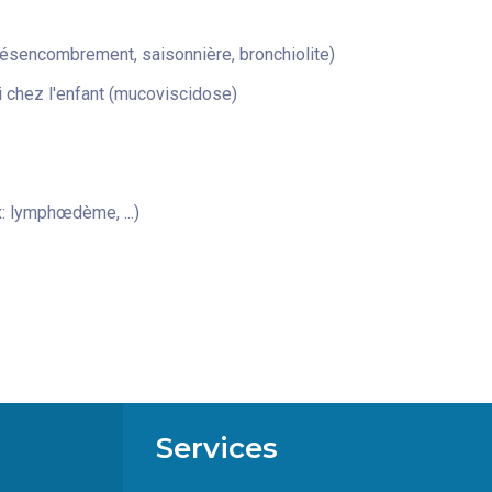
désencombrement, saisonnière, bronchiolite)
 chez l'enfant (mucoviscidose)
: lymphœdème, ...)
Services