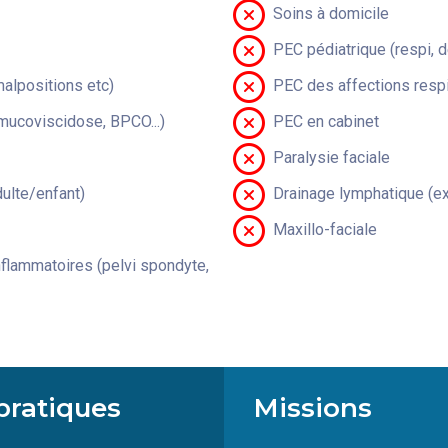
Soins à domicile
PEC pédiatrique (respi, 
malpositions etc)
PEC des affections respi
(mucoviscidose, BPCO...)
PEC en cabinet
Paralysie faciale
lte/enfant)
Drainage lymphatique (ex
Maxillo-faciale
flammatoires (pelvi spondyte,
pratiques
Missions