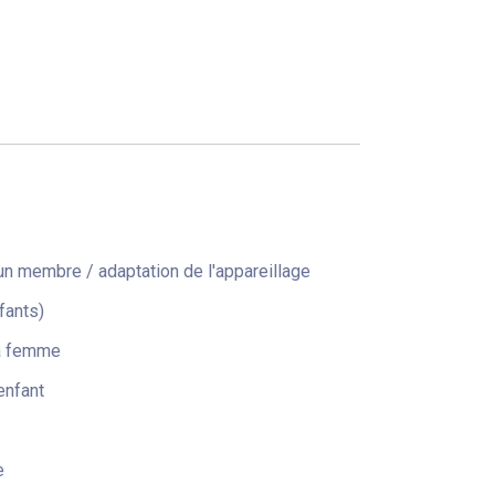
n membre / adaptation de l'appareillage
fants)
la femme
enfant
e