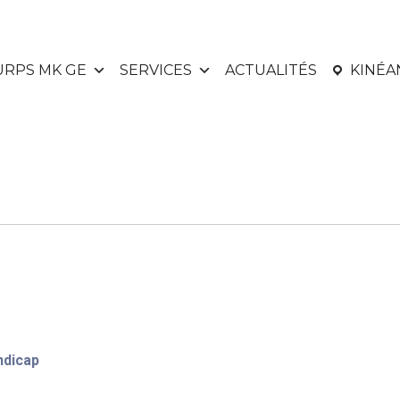
URPS MK GE
SERVICES
ACTUALITÉS
KINÉ
ndicap