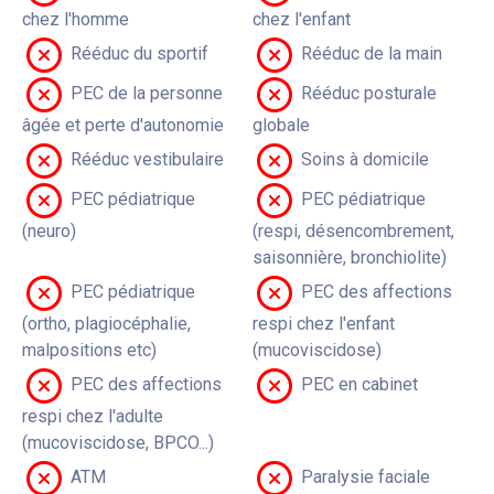
chez l'homme
chez l'enfant
Rééduc du sportif
Rééduc de la main
PEC de la personne
Rééduc posturale
âgée et perte d'autonomie
globale
Rééduc vestibulaire
Soins à domicile
PEC pédiatrique
PEC pédiatrique
(neuro)
(respi, désencombrement,
saisonnière, bronchiolite)
PEC pédiatrique
PEC des affections
(ortho, plagiocéphalie,
respi chez l'enfant
malpositions etc)
(mucoviscidose)
PEC des affections
PEC en cabinet
respi chez l'adulte
(mucoviscidose, BPCO...)
ATM
Paralysie faciale