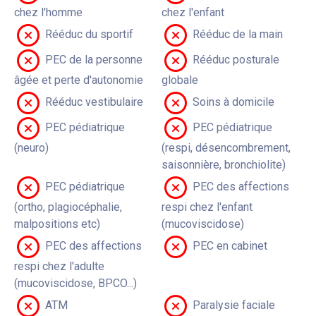
chez l'homme
chez l'enfant
Rééduc du sportif
Rééduc de la main
PEC de la personne
Rééduc posturale
âgée et perte d'autonomie
globale
Rééduc vestibulaire
Soins à domicile
PEC pédiatrique
PEC pédiatrique
(neuro)
(respi, désencombrement,
saisonnière, bronchiolite)
PEC pédiatrique
PEC des affections
(ortho, plagiocéphalie,
respi chez l'enfant
malpositions etc)
(mucoviscidose)
PEC des affections
PEC en cabinet
respi chez l'adulte
(mucoviscidose, BPCO...)
ATM
Paralysie faciale